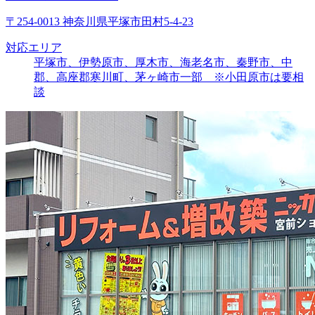
〒254-0013 神奈川県平塚市田村5-4-23
対応エリア
平塚市、伊勢原市、厚木市、海老名市、秦野市、中
郡、高座郡寒川町、茅ヶ崎市一部 ※小田原市は要相
談