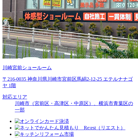
川崎宮前ショールーム
〒216-0035 神奈川県川崎市宮前区馬絹2-12-25 エテルナナゴ
ヤ 1階
対応エリア
川崎市（宮前区・高津区・中原区）、横浜市青葉区の
一部