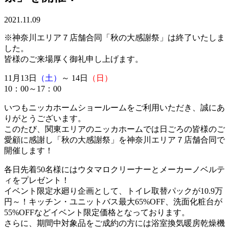
2021.11.09
※神奈川エリア７店舗合同「秋の大感謝祭」は終了いたしま
した。
皆様のご来場厚く御礼申し上げます。
11月13日
（土）
～ 14日
（日）
10：00～17：00
いつもニッカホームショールームをご利用いただき、誠にあ
りがとうございます。
このたび、関東エリアのニッカホームでは日ごろの皆様のご
愛顧に感謝し「秋の大感謝祭」を神奈川エリア７店舗合同で
開催します！
各日先着50名様にはウタマロクリーナーとメーカーノベルテ
ィをプレゼント！
イベント限定水廻り企画として、トイレ取替パックが10.9万
円～！キッチン・ユニットバス最大65%OFF、洗面化粧台が
55%OFFなどイベント限定価格となっております。
さらに、期間中対象品をご成約の方には浴室換気暖房乾燥機