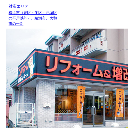
対応エリア
横浜市（泉区・栄区・戸塚区
の平戸以外）、綾瀬市、大和
市の一部