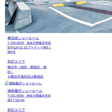
横浜緑ショールーム
〒226-0019 神奈川県横浜市緑
区中山4-11-10 アーティー983 1
階A号
対応エリア
横浜市（緑区・都筑区・旭
区）
※横浜市瀬谷区は要相談
湘南藤沢ショールーム
〒251-0056 神奈川県藤沢市羽
鳥5丁目5-44
対応エリア