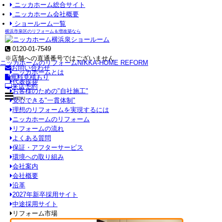
ニッカホーム総合サイト
ニッカホーム会社概要
ショールーム一覧
横浜市泉区のリフォーム＆増改築なら
0120-01-7549
※店舗への直通番号ではございません
ニッカホームのリフォーム
NIKKA-HOME REFORM
お問い合わせ
ニッカホームとは
無料見積もり
代表挨拶
来店予約
お客様のための"自社施工"
MENU
安心できる"一貫体制"
理想のリフォームを実現するには
ニッカホームのリフォーム
リフォームの流れ
よくある質問
保証・アフターサービス
環境への取り組み
会社案内
会社概要
沿革
2027年新卒採用サイト
中途採用サイト
リフォーム市場