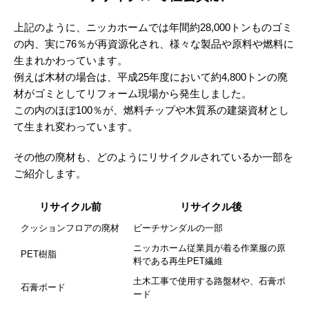
上記のように、ニッカホームでは年間約28,000トンものゴミ
の内、実に76％が再資源化され、様々な製品や原料や燃料に
生まれかわっています。
例えば木材の場合は、平成25年度において約4,800トンの廃
材がゴミとしてリフォーム現場から発生しました。
この内のほぼ100％が、燃料チップや木質系の建築資材とし
て生まれ変わっています。
その他の廃材も、どのようにリサイクルされているか一部を
ご紹介します。
リサイクル前
リサイクル後
クッションフロアの廃材
ビーチサンダルの一部
ニッカホーム従業員が着る作業服の原
PET樹脂
料である再生PET繊維
土木工事で使用する路盤材や、石膏ボ
石膏ボード
ード