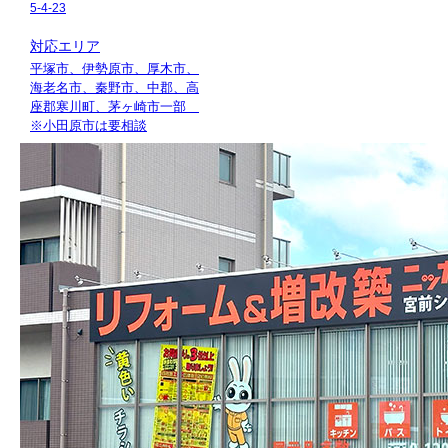
5-4-23
対応エリア
平塚市、伊勢原市、厚木市、
海老名市、秦野市、中郡、高
座郡寒川町、茅ヶ崎市一部
※小田原市は要相談