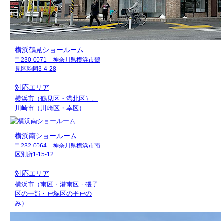
横浜鶴見ショールーム
〒230-0071 神奈川県横浜市鶴
見区駒岡3-4-28
対応エリア
横浜市（鶴見区・港北区）、
川崎市（川崎区・幸区）
横浜南ショールーム
〒232-0064 神奈川県横浜市南
区別所1-15-12
対応エリア
横浜市（南区・港南区・磯子
区の一部・戸塚区の平戸の
み）