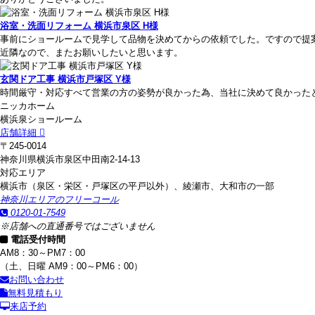
浴室・洗面リフォーム 横浜市泉区 H様
事前にショールームで見学して品物を決めてからの依頼でした。ですので提
近隣なので、またお願いしたいと思います。
玄関ドア工事 横浜市戸塚区 Y様
時間厳守・対応すべて営業の方の姿勢が良かった為、当社に決めて良かった
ニッカホーム
横浜泉ショールーム
店舗詳細
〒245-0014
神奈川県横浜市泉区中田南2-14-13
対応エリア
横浜市（泉区・栄区・戸塚区の平戸以外）、綾瀬市、大和市の一部
神奈川エリアのフリーコール
0120-01-7549
※店舗への直通番号ではございません
電話受付時間
AM8：30～PM7：00
（土、日曜 AM9：00～PM6：00）
お問い合わせ
無料見積もり
来店予約