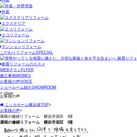
内装
外装
エクステリア
エコリフォーム
マンションリフォーム
こだわりリフォーム
SPECIAL
耐震リフォームのススメ
WEBチラシ
FLYER
施工事例
WORKS
お客様の声
VOICE
ショールーム紹介
SHOWROOM
× close
お客様の声
ニッカホーム横浜泉TOP
>
お客様の声
>
屋根の修繕リフォーム 横浜市栄区 I様
屋根の修繕リフォーム 横浜市栄区 I様