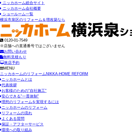
ニッカホーム総合サイト
ニッカホーム会社概要
ショールーム一覧
横浜市泉区のリフォーム＆増改築なら
0120-01-7549
※店舗への直通番号ではございません
お問い合わせ
無料見積もり
来店予約
MENU
ニッカホームのリフォーム
NIKKA-HOME REFORM
ニッカホームとは
代表挨拶
お客様のための"自社施工"
安心できる"一貫体制"
理想のリフォームを実現するには
ニッカホームのリフォーム
リフォームの流れ
よくある質問
保証・アフターサービス
環境への取り組み