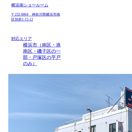
横浜南ショールーム
〒232-0064 神奈川県横浜市南
区別所1-15-12
対応エリア
横浜市（南区・港
南区・磯子区の一
部・戸塚区の平戸
のみ）