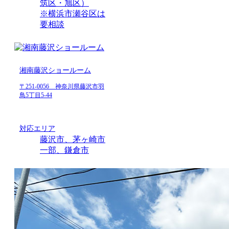
筑区・旭区）
※横浜市瀬谷区は
要相談
湘南藤沢ショールーム
〒251-0056 神奈川県藤沢市羽
鳥5丁目5-44
対応エリア
藤沢市、茅ヶ崎市
一部、鎌倉市