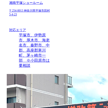
湘南平塚ショールーム
〒254-0013 神奈川県平塚市田村
5-4-23
対応エリア
平塚市、伊勢原
市、厚木市、海老
名市、秦野市、中
郡、高座郡寒川
町、茅ヶ崎市一
部 ※小田原市は
要相談