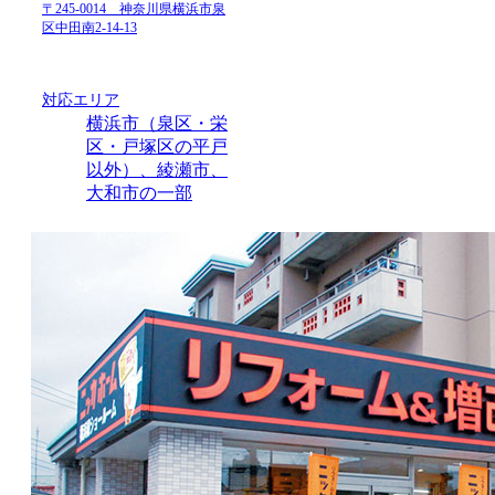
〒245-0014 神奈川県横浜市泉
区中田南2-14-13
対応エリア
横浜市（泉区・栄
区・戸塚区の平戸
以外）、綾瀬市、
大和市の一部