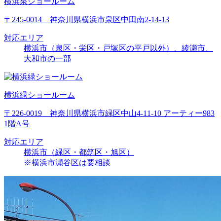
横浜泉ショールーム
〒245-0014 神奈川県横浜市泉区中田南2-14-13
対応エリア
横浜市（泉区・栄区・戸塚区の平戸以外）、綾瀬市、
大和市の一部
横浜緑ショールーム
〒226-0019 神奈川県横浜市緑区中山4-11-10 アーティー983
1階A号
対応エリア
横浜市（緑区・都筑区・旭区）
※横浜市瀬谷区は要相談