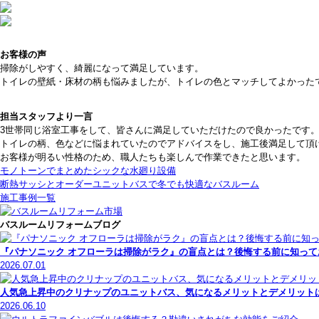
お客様の声
掃除がしやすく、綺麗になって満足しています。
トイレの壁紙・床材の柄も悩みましたが、トイレの色とマッチしてよかった
担当スタッフより一言
3世帯同じ浴室工事をして、皆さんに満足していただけたので良かったです
トイレの柄、色などに悩まれていたのでアドバイスをし、施工後満足して頂
お客様が明るい性格のため、職人たちも楽しんで作業できたと思います。
モノトーンでまとめたシックな水廻り設備
断熱サッシとオーダーユニットバスで冬でも快適なバスルーム
施工事例一覧
バスルームリフォームブログ
『パナソニック オフローラは掃除がラク』の盲点とは？後悔する前に知っ
2026.07.01
人気急上昇中のクリナップのユニットバス、気になるメリットとデメリット
2026.06.10