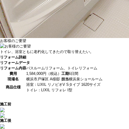
お客様のご要望
トイレ、浴室ともに老朽化してきたので取り替えたい。
リフォーム詳細
リフォームデータ
リフォーム内容
バスルームリフォーム、トイレリフォーム
費用
1,584,000円（税込）
工期
6日間
現場名
横浜市戸塚区 A様邸
担当
横浜泉ショールーム
浴室：LIXIL リノビオV Sタイプ 1620サイズ
商品仕様
トイレ：LIXIL リフォレ I型
施工前
施工後