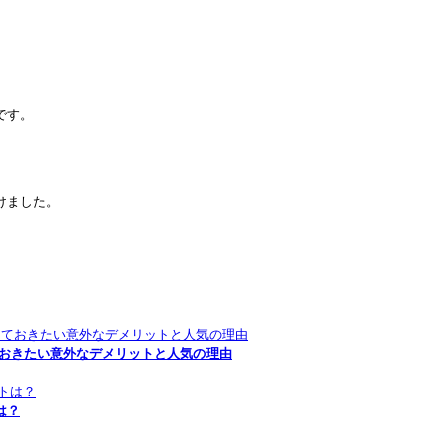
です。
。
けました。
ておきたい意外なデメリットと人気の理由
は？