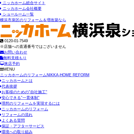
ニッカホーム総合サイト
ニッカホーム会社概要
ショールーム一覧
横浜市泉区のリフォーム＆増改築なら
0120-01-7549
※店舗への直通番号ではございません
お問い合わせ
無料見積もり
来店予約
MENU
ニッカホームのリフォーム
NIKKA-HOME REFORM
ニッカホームとは
代表挨拶
お客様のための"自社施工"
安心できる"一貫体制"
理想のリフォームを実現するには
ニッカホームのリフォーム
リフォームの流れ
よくある質問
保証・アフターサービス
環境への取り組み