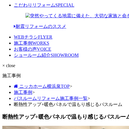
こだわりリフォーム
SPECIAL
耐震リフォームのススメ
WEBチラシ
FLYER
施工事例
WORKS
お客様の声
VOICE
ショールーム紹介
SHOWROOM
× close
施工事例
ニッカホーム横浜泉TOP
>
施工事例
>
バスルームリフォーム施工事例一覧
>
断熱性アップ+暖色パネルで温もり感じるバスルーム
断熱性アップ+暖色パネルで温もり感じるバスルー