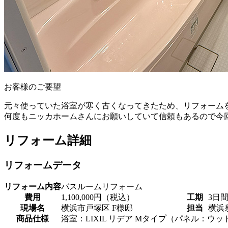
お客様のご要望
元々使っていた浴室が寒く古くなってきたため、リフォーム
何度もニッカホームさんにお願いしていて信頼もあるので今
リフォーム詳細
リフォームデータ
リフォーム内容
バスルームリフォーム
費用
1,100,000円（税込）
工期
3日
現場名
横浜市戸塚区 F様邸
担当
横浜
商品仕様
浴室：LIXIL リデア Mタイプ（パネル：ウ