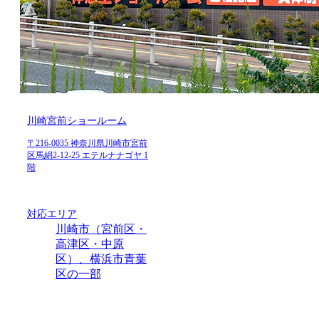
川崎宮前ショールーム
〒216-0035 神奈川県川崎市宮前
区馬絹2-12-25 エテルナナゴヤ 1
階
対応エリア
川崎市（宮前区・
高津区・中原
区）、横浜市青葉
区の一部