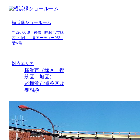
横浜緑ショールーム
〒226-0019 神奈川県横浜市緑
区中山4-11-10 アーティー983 1
階A号
対応エリア
横浜市（緑区・都
筑区・旭区）
※横浜市瀬谷区は
要相談