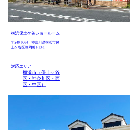
横浜保土ケ谷ショールーム
〒240-0064 神奈川県横浜市保
土ケ谷区峰岡町1-13-1
対応エリア
横浜市（保土ケ谷
区・神奈川区・西
区・中区）