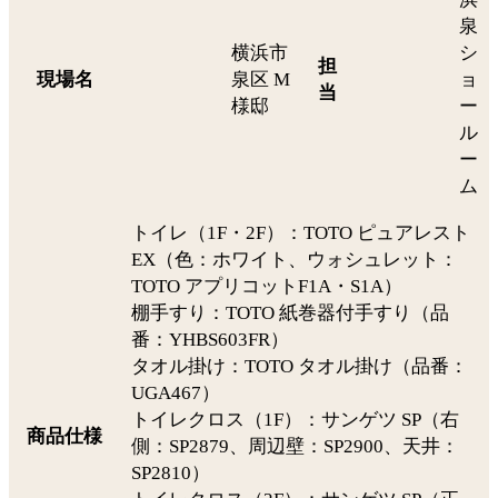
泉
横浜市
シ
担
現場名
泉区 M
ョ
当
様邸
ー
ル
ー
ム
トイレ（1F・2F）：TOTO ピュアレスト
EX（色：ホワイト、ウォシュレット：
TOTO アプリコットF1A・S1A）
棚手すり：TOTO 紙巻器付手すり（品
番：YHBS603FR）
タオル掛け：TOTO タオル掛け（品番：
UGA467）
トイレクロス（1F）：サンゲツ SP（右
商品仕様
側：SP2879、周辺壁：SP2900、天井：
SP2810）