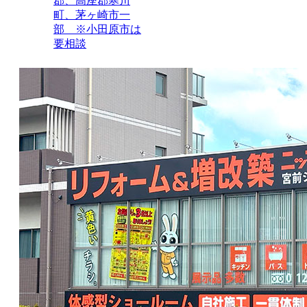
郡、高座郡寒川
町、茅ヶ崎市一
部 ※小田原市は
要相談