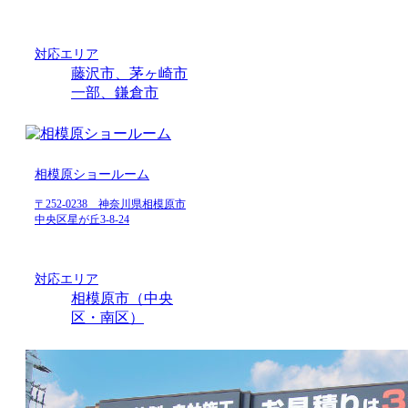
対応エリア
藤沢市、茅ヶ崎市
一部、鎌倉市
相模原ショールーム
〒252-0238 神奈川県相模原市
中央区星が丘3-8-24
対応エリア
相模原市（中央
区・南区）