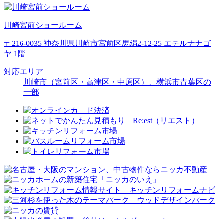
川崎宮前ショールーム
〒216-0035 神奈川県川崎市宮前区馬絹2-12-25 エテルナナゴ
ヤ 1階
対応エリア
川崎市（宮前区・高津区・中原区）、横浜市青葉区の
一部