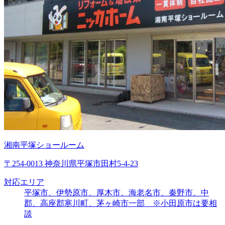
湘南平塚ショールーム
〒254-0013 神奈川県平塚市田村5-4-23
対応エリア
平塚市、伊勢原市、厚木市、海老名市、秦野市、中
郡、高座郡寒川町、茅ヶ崎市一部 ※小田原市は要相
談