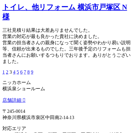
トイレ、他リフォーム 横浜市戸塚区 N
様
三社見積り結果は大差ありませんでした。
営業の対応が最も良かった貴社に決めました。
営業の担当者さんの親身になって聞く姿勢やわかり易い説明
等、信頼が出来るものでした。三年後予定のリフォームも担
当者さんにお願いするつもりでおります。ありがとうござい
ました。
1
2
3
4
5
6
7
8
9
ニッカホーム
横浜泉ショールーム
店舗詳細
〒245-0014
神奈川県横浜市泉区中田南2-14-13
対応エリア