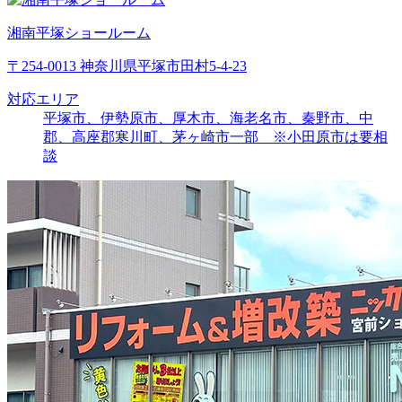
湘南平塚ショールーム
〒254-0013 神奈川県平塚市田村5-4-23
対応エリア
平塚市、伊勢原市、厚木市、海老名市、秦野市、中
郡、高座郡寒川町、茅ヶ崎市一部 ※小田原市は要相
談