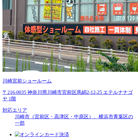
川崎宮前ショールーム
〒216-0035 神奈川県川崎市宮前区馬絹2-12-25 エテルナナゴ
ヤ 1階
対応エリア
川崎市（宮前区・高津区・中原区）、横浜市青葉区の
一部